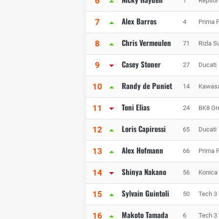
6
1
Repsol
Alex Barros
7
4
Prima 
Chris Vermeulen
8
71
Rizla S
Casey Stoner
9
27
Ducati
Randy de Puniet
10
14
Kawasa
Toni Elias
11
24
BK8 Gr
Loris Capirossi
12
65
Ducati
Alex Hofmann
13
66
Prima 
Shinya Nakano
14
56
Konica
Sylvain Guintoli
15
50
Tech 3
Makoto Tamada
16
6
Tech 3