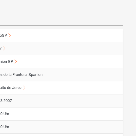
oGP
7
nien GP
z de la Frontera, Spanien
uito de Jerez
03.2007
40 Uhr
40 Uhr