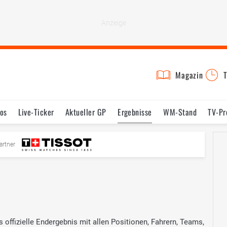
Magazin
T
os
Live-Ticker
Aktueller GP
Ergebnisse
WM-Stand
TV-P
mine
Testfahrten
Reglement
Bilder
artner
ffizielle Endergebnis mit allen Positionen, Fahrern, Teams,