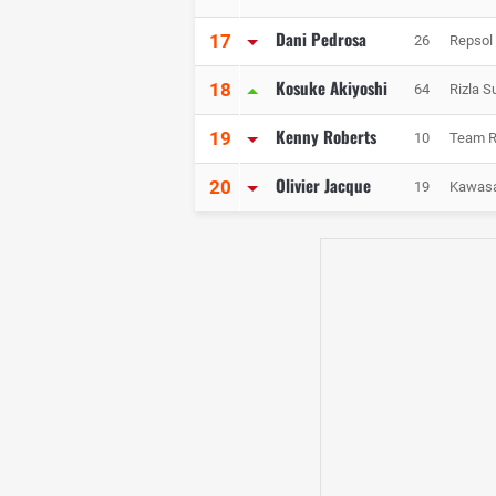
Dani Pedrosa
17
26
Repsol
Kosuke Akiyoshi
18
64
Rizla S
Kenny Roberts
19
10
Team R
Olivier Jacque
20
19
Kawasa