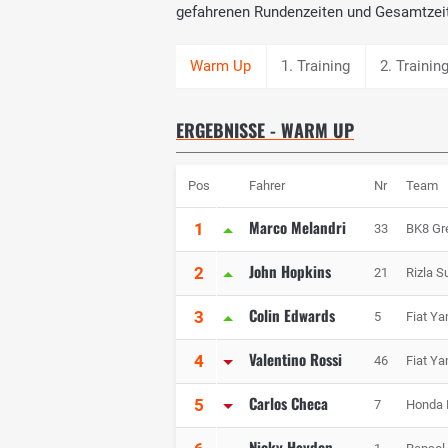
gefahrenen Rundenzeiten und Gesamtzei
1. Training
2. Trainin
ERGEBNISSE - WARM UP
Pos
Fahrer
Nr
Team
Marco Melandri
1
33
BK8 Gr
John Hopkins
2
21
Rizla S
Colin Edwards
3
5
Fiat Y
Valentino Rossi
4
46
Fiat Y
Carlos Checa
5
7
Honda 
Nicky Hayden