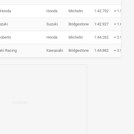
 Honda
Honda
Michelin
1:42.792
+ 1.504
uzuki
Suzuki
Bridgestone
1:42.927
+ 1.639
oberts
Honda
Michelin
1:44.262
+ 2.974
ki Racing
Kawasaki
Bridgestone
1:44.882
+ 3.594