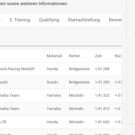
ten sowie weiteren Informationen
g
3. Training
Qualifying
Startaufstellung
Rennen
S
Motorrad
Reifen
Zeit
Rückstand
esini Racing MotoGP
Honda
Bridgestone
1:41.288
uzuki
Suzuki
Bridgestone
1:41.295
+ 0.007
amaha Team
Yamaha
Michelin
1:41.323
+ 0.035
amaha Team
Yamaha
Michelin
1:41.413
+ 0.125
LCR
Honda
Michelin
1:41.643
+ 0.355