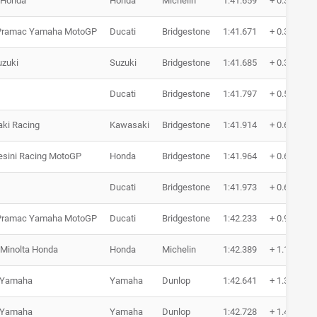
 Honda
Honda
Michelin
1:41.659
+ 0.371
Pramac Yamaha MotoGP
Ducati
Bridgestone
1:41.671
+ 0.383
uzuki
Suzuki
Bridgestone
1:41.685
+ 0.397
Ducati
Bridgestone
1:41.797
+ 0.509
ki Racing
Kawasaki
Bridgestone
1:41.914
+ 0.626
esini Racing MotoGP
Honda
Bridgestone
1:41.964
+ 0.676
Ducati
Bridgestone
1:41.973
+ 0.685
Pramac Yamaha MotoGP
Ducati
Bridgestone
1:42.233
+ 0.945
 Minolta Honda
Honda
Michelin
1:42.389
+ 1.101
 Yamaha
Yamaha
Dunlop
1:42.641
+ 1.353
 Yamaha
Yamaha
Dunlop
1:42.728
+ 1.440