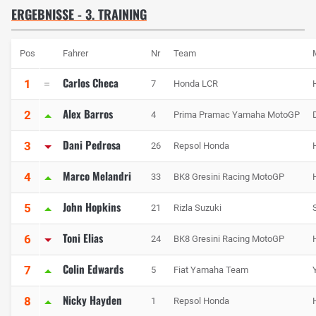
ERGEBNISSE - 3. TRAINING
Pos
Fahrer
Nr
Team
Carlos Checa
1
7
Honda LCR
Alex Barros
2
4
Prima Pramac Yamaha MotoGP
Dani Pedrosa
3
26
Repsol Honda
Marco Melandri
4
33
BK8 Gresini Racing MotoGP
John Hopkins
5
21
Rizla Suzuki
Toni Elias
6
24
BK8 Gresini Racing MotoGP
Colin Edwards
7
5
Fiat Yamaha Team
Nicky Hayden
8
1
Repsol Honda