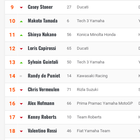
Casey Stoner
9
27
Ducati
Makoto Tamada
10
6
Tech 3 Yamaha
Shinya Nakano
11
56
Konica Minolta Honda
Loris Capirossi
12
65
Ducati
Sylvain Guintoli
13
50
Tech 3 Yamaha
Randy de Puniet
14
14
Kawasaki Racing
Chris Vermeulen
15
71
Rizla Suzuki
Alex Hofmann
16
66
Prima Pramac Yamaha MotoGP
Kenny Roberts
17
10
Team Roberts
Valentino Rossi
18
46
Fiat Yamaha Team