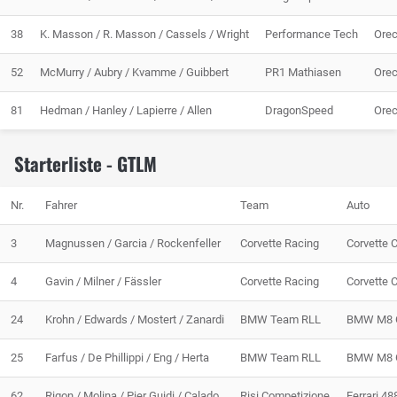
38
K. Masson / R. Masson / Cassels / Wright
Performance Tech
Ore
52
McMurry / Aubry / Kvamme / Guibbert
PR1 Mathiasen
Ore
81
Hedman / Hanley / Lapierre / Allen
DragonSpeed
Ore
Starterliste - GTLM
Nr.
Fahrer
Team
Auto
3
Magnussen / Garcia / Rockenfeller
Corvette Racing
Corvette 
4
Gavin / Milner / Fässler
Corvette Racing
Corvette 
24
Krohn / Edwards / Mostert / Zanardi
BMW Team RLL
BMW M8 
25
Farfus / De Phillippi / Eng / Herta
BMW Team RLL
BMW M8 
62
Rigon / Molina / Pier Guidi / Calado
Risi Competizione
Ferrari 4