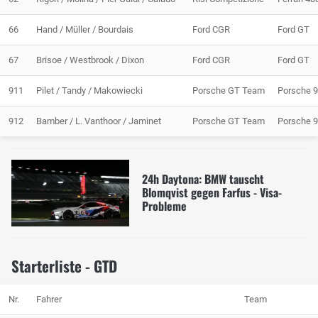
66
Hand / Müller / Bourdais
Ford CGR
Ford GT
67
Brisoe / Westbrook / Dixon
Ford CGR
Ford GT
911
Pilet / Tandy / Makowiecki
Porsche GT Team
Porsche 
912
Bamber / L. Vanthoor / Jaminet
Porsche GT Team
Porsche 
24h Daytona: BMW tauscht
Blomqvist gegen Farfus - Visa-
Probleme
Starterliste - GTD
Nr.
Fahrer
Team