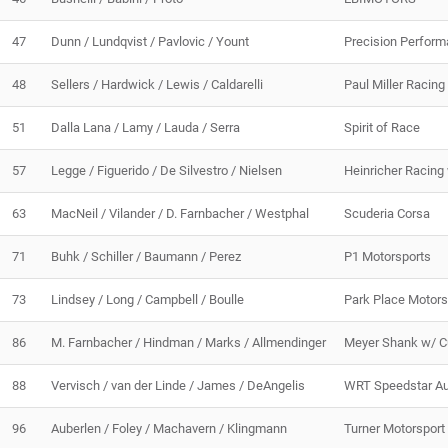
47
Dunn / Lundqvist / Pavlovic / Yount
Precision Perfor
48
Sellers / Hardwick / Lewis / Caldarelli
Paul Miller Racing
51
Dalla Lana / Lamy / Lauda / Serra
Spirit of Race
57
Legge / Figuerido / De Silvestro / Nielsen
Heinricher Racing
63
MacNeil / Vilander / D. Farnbacher / Westphal
Scuderia Corsa
71
Buhk / Schiller / Baumann / Perez
P1 Motorsports
73
Lindsey / Long / Campbell / Boulle
Park Place Motors
86
M. Farnbacher / Hindman / Marks / Allmendinger
Meyer Shank w/ C
88
Vervisch / van der Linde / James / DeAngelis
WRT Speedstar Au
96
Auberlen / Foley / Machavern / Klingmann
Turner Motorsport