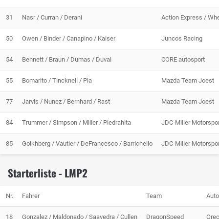
31
Nasr / Curran / Derani
Action Express / Wh
50
Owen / Binder / Canapino / Kaiser
Juncos Racing
54
Bennett / Braun / Dumas / Duval
CORE autosport
55
Bomarito / Tincknell / Pla
Mazda Team Joest
77
Jarvis / Nunez / Bernhard / Rast
Mazda Team Joest
84
Trummer / Simpson / Miller / Piedrahita
JDC-Miller Motorspo
85
Goikhberg / Vautier / DeFrancesco / Barrichello
JDC-Miller Motorspo
Starterliste - LMP2
Nr.
Fahrer
Team
Auto
18
Gonzalez / Maldonado / Saavedra / Cullen
DragonSpeed
Ore