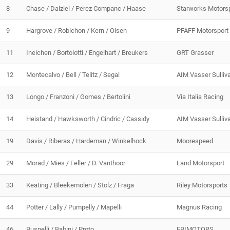
8
Chase / Dalziel / Perez Companc / Haase
Starworks Motors
9
Hargrove / Robichon / Kern / Olsen
PFAFF Motorsport
11
Ineichen / Bortolotti / Engelhart / Breukers
GRT Grasser
12
Montecalvo / Bell / Telitz / Segal
AIM Vasser Sulliv
13
Longo / Franzoni / Gomes / Bertolini
Via Italia Racing
14
Heistand / Hawksworth / Cindric / Cassidy
AIM Vasser Sulliv
19
Davis / Riberas / Hardeman / Winkelhock
Moorespeed
29
Morad / Mies / Feller / D. Vanthoor
Land Motorsport
33
Keating / Bleekemolen / Stolz / Fraga
Riley Motorsports
44
Potter / Lally / Pumpelly / Mapelli
Magnus Racing
46
Busnelli / Babini / Proto
EBIMOTORS