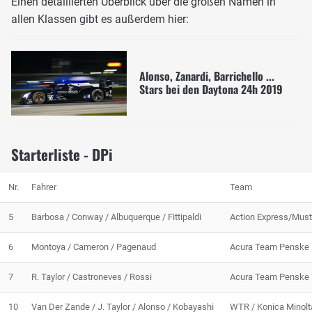
Einen detaillierten Überblick über die großen Namen in
allen Klassen gibt es außerdem hier:
Alonso, Zanardi, Barrichello ...
Stars bei den Daytona 24h 2019
Starterliste - DPi
Nr.
Fahrer
Team
5
Barbosa / Conway / Albuquerque / Fittipaldi
Action Express/Mus
6
Montoya / Cameron / Pagenaud
Acura Team Penske
7
R. Taylor / Castroneves / Rossi
Acura Team Penske
10
Van Der Zande / J. Taylor / Alonso / Kobayashi
WTR / Konica Minolt