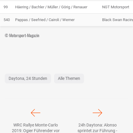
99
Häering / Bachler / Müller / Görig / Renauer
NGT Motorsport
540
Pappas / Seefried / Cairoli / Werner
Black Swan Racin
© Motorsport-Magazin
Daytona, 24 Stunden
Alle Themen
WRC Rallye Monte-Carlo
24h Daytona: Alonso
2019: Ogier Führender vor
sprintet zur Führung -