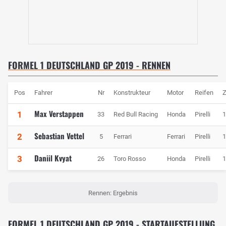
FORMEL 1 DEUTSCHLAND GP 2019 - RENNEN
Pos
Fahrer
Nr
Konstrukteur
Motor
Reifen
Z
Max Verstappen
1
33
Red Bull Racing
Honda
Pirelli
1
Sebastian Vettel
2
5
Ferrari
Ferrari
Pirelli
1
Daniil Kvyat
3
26
Toro Rosso
Honda
Pirelli
1
Rennen: Ergebnis
FORMEL 1 DEUTSCHLAND GP 2019 - STARTAUFSTELLUNG