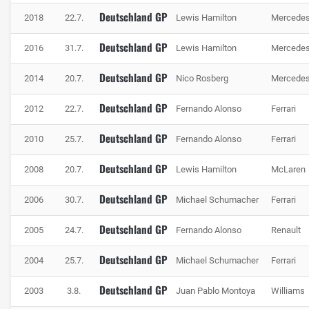
Deutschland GP
2018
22.7.
Lewis Hamilton
Mercede
Deutschland GP
2016
31.7.
Lewis Hamilton
Mercede
Deutschland GP
2014
20.7.
Nico Rosberg
Mercede
Deutschland GP
2012
22.7.
Fernando Alonso
Ferrari
Deutschland GP
2010
25.7.
Fernando Alonso
Ferrari
Deutschland GP
2008
20.7.
Lewis Hamilton
McLaren
Deutschland GP
2006
30.7.
Michael Schumacher
Ferrari
Deutschland GP
2005
24.7.
Fernando Alonso
Renault
Deutschland GP
2004
25.7.
Michael Schumacher
Ferrari
Deutschland GP
2003
3.8.
Juan Pablo Montoya
Williams