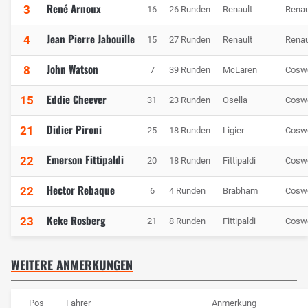
René Arnoux
3
16
26 Runden
Renault
Renau
Jean Pierre Jabouille
4
15
27 Runden
Renault
Renau
John Watson
8
7
39 Runden
McLaren
Cosw
Eddie Cheever
15
31
23 Runden
Osella
Cosw
Didier Pironi
21
25
18 Runden
Ligier
Cosw
Emerson Fittipaldi
22
20
18 Runden
Fittipaldi
Cosw
Hector Rebaque
22
6
4 Runden
Brabham
Cosw
Keke Rosberg
23
21
8 Runden
Fittipaldi
Cosw
WEITERE ANMERKUNGEN
Pos
Fahrer
Anmerkung