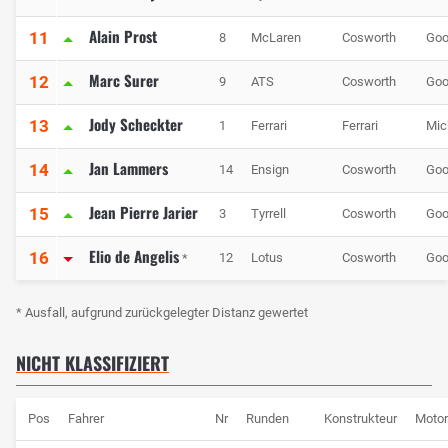
Alain Prost
11
8
McLaren
Cosworth
Goo
Marc Surer
12
9
ATS
Cosworth
Goo
Jody Scheckter
13
1
Ferrari
Ferrari
Mic
Jan Lammers
14
14
Ensign
Cosworth
Goo
Jean Pierre Jarier
15
3
Tyrrell
Cosworth
Goo
Elio de Angelis
16
12
Lotus
Cosworth
Goo
*
* Ausfall, aufgrund zurückgelegter Distanz gewertet
NICHT KLASSIFIZIERT
Pos
Fahrer
Nr
Runden
Konstrukteur
Motor