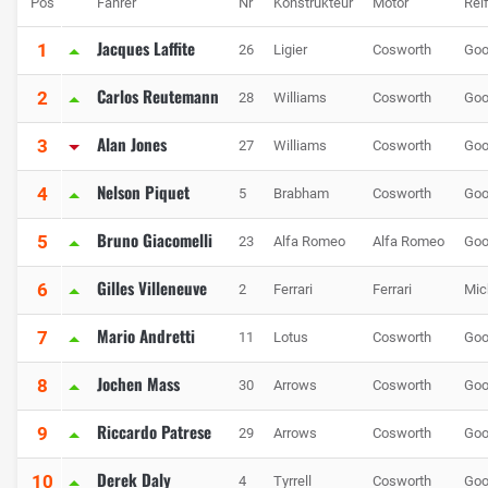
Pos
Fahrer
Nr
Konstrukteur
Motor
Rei
Jacques Laffite
1
26
Ligier
Cosworth
Goo
Carlos Reutemann
2
28
Williams
Cosworth
Goo
Alan Jones
3
27
Williams
Cosworth
Goo
Nelson Piquet
4
5
Brabham
Cosworth
Goo
Bruno Giacomelli
5
23
Alfa Romeo
Alfa Romeo
Goo
Gilles Villeneuve
6
2
Ferrari
Ferrari
Mic
Mario Andretti
7
11
Lotus
Cosworth
Goo
Jochen Mass
8
30
Arrows
Cosworth
Goo
Riccardo Patrese
9
29
Arrows
Cosworth
Goo
Derek Daly
10
4
Tyrrell
Cosworth
Goo