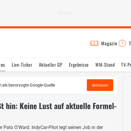
Magazin
T
ews
Live-Ticker
Aktueller GP
Ergebnisse
WM-Stand
TV-P
lder
Termine
Statistik
Testfahrten
Reglement
Lexikon
 als bevorzugte Google-Quelle
Aktivieren
 hin: Keine Lust auf aktuelle Formel-
r Pato O'Ward. IndyCar-Pilot legt seinen Job in der