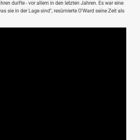
ren durfte - vor allem in den letzten Jahren. Es war eine
as sie in der Lage sind", resümierte O'Ward seine Zeit als