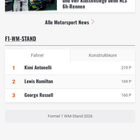
und vier Klassensiege beim NLS
6h-Rennen
Alle Motorsport News
F1-WM-STAND
Fahrer
Konstrukteure
Kimi Antonelli
1
219 P
Lewis Hamilton
2
169 P
George Russell
3
160 P
Formel 1 WM-Stand 2026