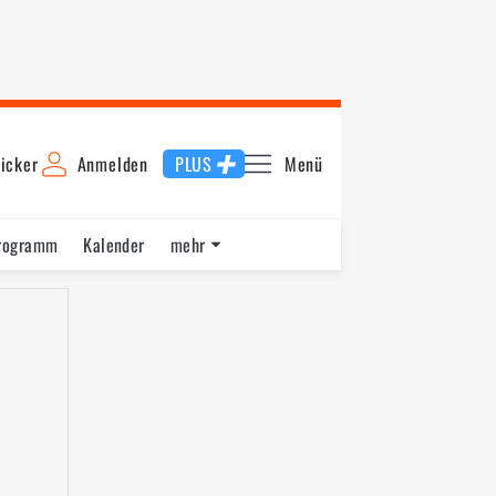
icker
Anmelden
PLUS
Menü
rogramm
Kalender
mehr
F1 Datenbank
Jobs
Über uns
nde