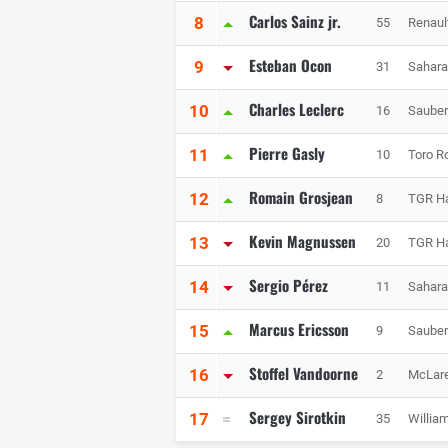
Carlos Sainz jr.
8
55
Renaul
Esteban Ocon
9
31
Sahara
Charles Leclerc
10
16
Sauber
Pierre Gasly
11
10
Toro R
Romain Grosjean
12
8
TGR H
Kevin Magnussen
13
20
TGR H
Sergio Pérez
14
11
Sahara
Marcus Ericsson
15
9
Sauber
Stoffel Vandoorne
16
2
McLar
Sergey Sirotkin
17
35
Willia