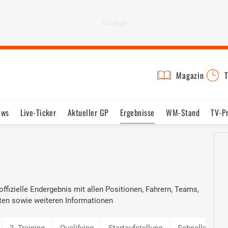
Magazin
T
ews
Live-Ticker
Aktueller GP
Ergebnisse
WM-Stand
TV-P
lder
Termine
Statistik
Testfahrten
Reglement
Lexikon
fizielle Endergebnis mit allen Positionen, Fahrern, Teams,
ten sowie weiteren Informationen
3. Training
Qualifying
Startaufstellung
Schnellste Ru