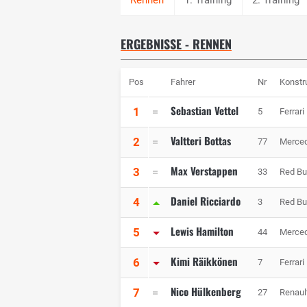
ERGEBNISSE - RENNEN
Pos
Fahrer
Nr
Konstr
Sebastian Vettel
1
5
Ferrari
Valtteri Bottas
2
77
Merce
Max Verstappen
3
33
Red Bu
Daniel Ricciardo
4
3
Red Bu
Lewis Hamilton
5
44
Merce
Kimi Räikkönen
6
7
Ferrari
Nico Hülkenberg
7
27
Renaul