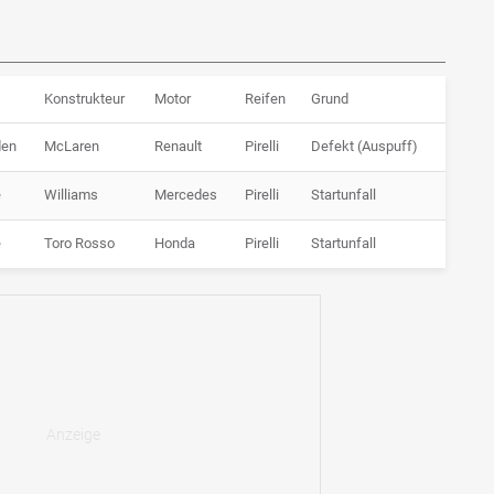
Konstrukteur
Motor
Reifen
Grund
den
McLaren
Renault
Pirelli
Defekt (Auspuff)
e
Williams
Mercedes
Pirelli
Startunfall
e
Toro Rosso
Honda
Pirelli
Startunfall