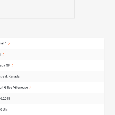
mel 1
8
ada GP
treal, Kanada
uit Gilles Villeneuve
06.2018
10 Uhr