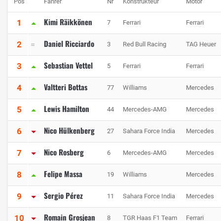
Pos
Fahrer
Nr
Konstrukteur
Motor
Kimi Räikkönen
1
7
Ferrari
Ferrari
Daniel Ricciardo
2
3
Red Bull Racing
TAG Heuer
Sebastian Vettel
3
5
Ferrari
Ferrari
Valtteri Bottas
4
77
Williams
Mercedes
Lewis Hamilton
5
44
Mercedes-AMG
Mercedes
Nico Hülkenberg
6
27
Sahara Force India
Mercedes
Nico Rosberg
7
6
Mercedes-AMG
Mercedes
Felipe Massa
8
19
Williams
Mercedes
Sergio Pérez
9
11
Sahara Force India
Mercedes
Romain Grosjean
10
8
TGR Haas F1 Team
Ferrari