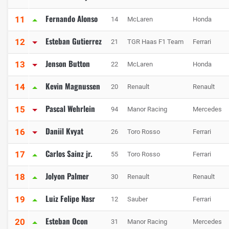
Fernando Alonso
11
14
McLaren
Honda
Esteban Gutierrez
12
21
TGR Haas F1 Team
Ferrari
Jenson Button
13
22
McLaren
Honda
Kevin Magnussen
14
20
Renault
Renault
Pascal Wehrlein
15
94
Manor Racing
Mercedes
Daniil Kvyat
16
26
Toro Rosso
Ferrari
Carlos Sainz jr.
17
55
Toro Rosso
Ferrari
Jolyon Palmer
18
30
Renault
Renault
Luiz Felipe Nasr
19
12
Sauber
Ferrari
Esteban Ocon
20
31
Manor Racing
Mercedes