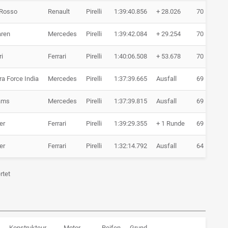
 Rosso
Renault
Pirelli
1:39:40.856
+ 28.026
70 Runden
ren
Mercedes
Pirelli
1:39:42.084
+ 29.254
70 Runden
ri
Ferrari
Pirelli
1:40:06.508
+ 53.678
70 Runden
a Force India
Mercedes
Pirelli
1:37:39.665
Ausfall
69 Runden
iams
Mercedes
Pirelli
1:37:39.815
Ausfall
69 Runden
er
Ferrari
Pirelli
1:39:29.355
+ 1 Runde
69 Runden
er
Ferrari
Pirelli
1:32:14.792
Ausfall
64 Runden
rtet
Konstrukteur
Motor
Reifen
Grund