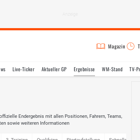
Magazin
T
ews
Live-Ticker
Aktueller GP
Ergebnisse
WM-Stand
TV-P
lder
Termine
Statistik
Testfahrten
Reglement
Lexikon
fizielle Endergebnis mit allen Positionen, Fahrern, Teams,
ten sowie weiteren Informationen
3. Training
Qualifying
Startaufstellung
Schnellste Ru