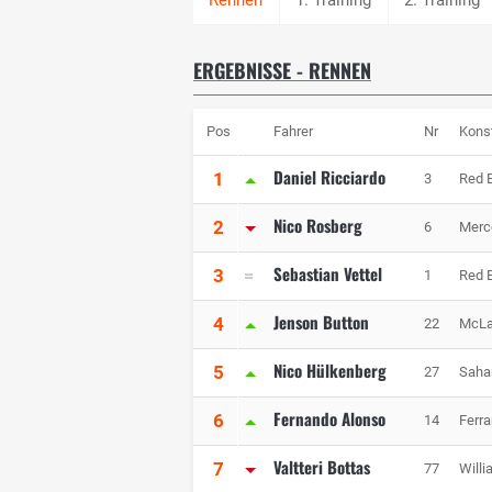
ERGEBNISSE - RENNEN
Pos
Fahrer
Nr
Kons
Daniel Ricciardo
1
3
Red B
Nico Rosberg
2
6
Merc
Sebastian Vettel
3
1
Red B
Jenson Button
4
22
McLa
Nico Hülkenberg
5
27
Sahar
Fernando Alonso
6
14
Ferra
Valtteri Bottas
7
77
Will