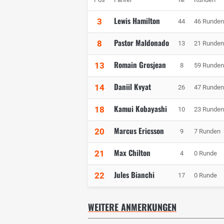
Lewis Hamilton
3
44
46 Runden
Pastor Maldonado
8
13
21 Runden
Romain Grosjean
13
8
59 Runden
Daniil Kvyat
14
26
47 Runden
Kamui Kobayashi
18
10
23 Runden
Marcus Ericsson
20
9
7 Runden
Max Chilton
21
4
0 Runde
Jules Bianchi
22
17
0 Runde
WEITERE ANMERKUNGEN