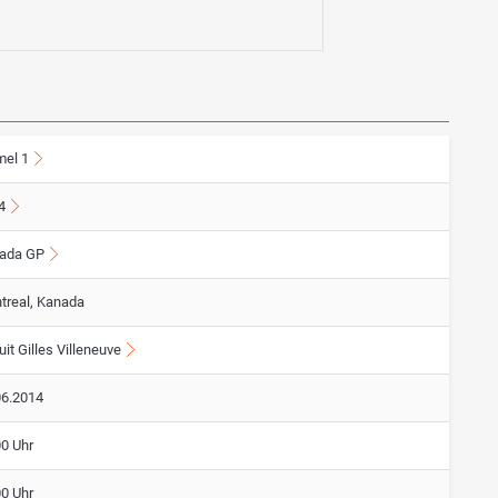
mel 1
4
ada GP
treal, Kanada
uit Gilles Villeneuve
06.2014
00 Uhr
00 Uhr