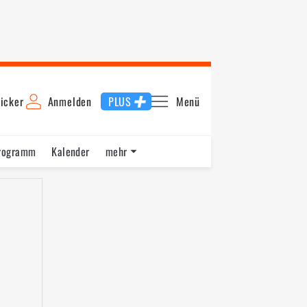
icker
Anmelden
PLUS
Menü
rogramm
Kalender
mehr
F1 Datenbank
Jobs
Über uns
nde