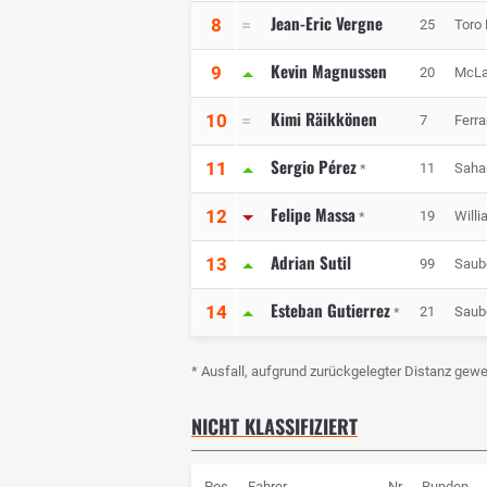
Jean-Eric Vergne
8
25
Toro
Kevin Magnussen
9
20
McLa
Kimi Räikkönen
10
7
Ferra
Sergio Pérez
11
11
Sahar
*
Felipe Massa
12
19
Will
*
Adrian Sutil
13
99
Saub
Esteban Gutierrez
14
21
Saub
*
* Ausfall, aufgrund zurückgelegter Distanz gewe
NICHT KLASSIFIZIERT
Pos
Fahrer
Nr
Runden