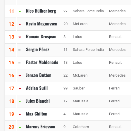
Nico Hülkenberg
11
27
Sahara Force India
Mercedes
Kevin Magnussen
12
20
McLaren
Mercedes
Romain Grosjean
13
8
Lotus
Renault
Sergio Pérez
14
11
Sahara Force India
Mercedes
Pastor Maldonado
15
13
Lotus
Renault
Jenson Button
16
22
McLaren
Mercedes
Adrian Sutil
17
99
Sauber
Ferrari
Jules Bianchi
18
17
Marussia
Ferrari
Max Chilton
19
4
Marussia
Ferrari
Marcus Ericsson
20
9
Caterham
Renault