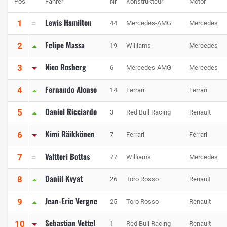
Pos
Fahrer
Nr
Konstrukteur
Motor
Lewis Hamilton
1
44
Mercedes-AMG
Mercedes
Felipe Massa
2
19
Williams
Mercedes
Nico Rosberg
3
6
Mercedes-AMG
Mercedes
Fernando Alonso
4
14
Ferrari
Ferrari
Daniel Ricciardo
5
3
Red Bull Racing
Renault
Kimi Räikkönen
6
7
Ferrari
Ferrari
Valtteri Bottas
7
77
Williams
Mercedes
Daniil Kvyat
8
26
Toro Rosso
Renault
Jean-Eric Vergne
9
25
Toro Rosso
Renault
Sebastian Vettel
10
1
Red Bull Racing
Renault