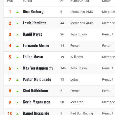
Pos
Fahrer
Nr
Konstrukteur
Motor
Nico Rosberg
1
6
Mercedes-AMG
Mercede
Lewis Hamilton
2
44
Mercedes-AMG
Mercede
Daniil Kvyat
3
26
Toro Rosso
Renault
Fernando Alonso
4
14
Ferrari
Ferrari
Felipe Massa
5
19
Williams
Mercede
Max Verstappen
6
146
Toro Rosso
Renault
(T)
Pastor Maldonado
7
13
Lotus
Renault
Kimi Räikkönen
8
7
Ferrari
Ferrari
Kevin Magnussen
9
20
McLaren
Mercede
Daniel Ricciardo
10
3
Red Bull Racing
Renault