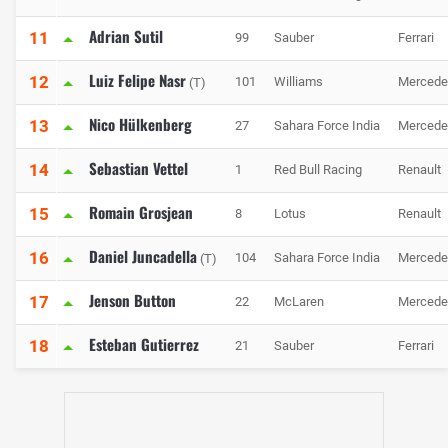
Adrian Sutil
11
99
Sauber
Ferrari
Luiz Felipe Nasr
12
101
Williams
Mercede
(T)
Nico Hülkenberg
13
27
Sahara Force India
Mercede
Sebastian Vettel
14
1
Red Bull Racing
Renault
Romain Grosjean
15
8
Lotus
Renault
Daniel Juncadella
16
104
Sahara Force India
Mercede
(T)
Jenson Button
17
22
McLaren
Mercede
Esteban Gutierrez
18
21
Sauber
Ferrari