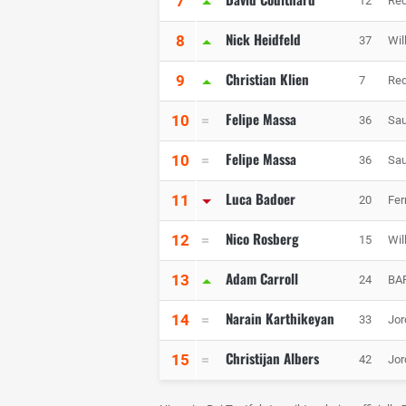
7
12
Red
Nick Heidfeld
8
37
Wil
Christian Klien
9
7
Red
Felipe Massa
10
36
Sau
Felipe Massa
10
36
Sau
Luca Badoer
11
20
Fer
Nico Rosberg
12
15
Wil
Adam Carroll
13
24
BA
Narain Karthikeyan
14
33
Jor
Christijan Albers
15
42
Jor