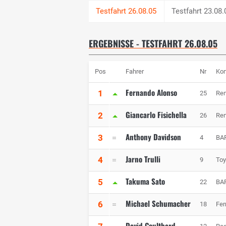
Testfahrt 23.08.
ERGEBNISSE - TESTFAHRT 26.08.05
Pos
Fahrer
Nr
Kon
Fernando Alonso
1
25
Ren
Giancarlo Fisichella
2
26
Ren
Anthony Davidson
3
4
BA
Jarno Trulli
4
9
Toy
Takuma Sato
5
22
BA
Michael Schumacher
6
18
Fer
David Coulthard