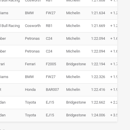
 Bull Racing
Cosworth
RB1
Michelin
1:21.608
+ 1.182
liams
BMW
FW27
Michelin
1:21.634
+ 1.208
 Bull Racing
Cosworth
RB1
Michelin
1:21.669
+ 1.243
ber
Petronas
C24
Michelin
1:22.094
+ 1.668
ber
Petronas
C24
Michelin
1:22.094
+ 1.668
rari
Ferrari
F2005
Bridgestone
1:22.194
+ 1.768
liams
BMW
FW27
Michelin
1:22.326
+ 1.900
R
Honda
BAR007
Michelin
1:22.416
+ 1.990
dan
Toyota
EJ15
Bridgestone
1:22.662
+ 2.236
dan
Toyota
EJ15
Bridgestone
1:24.006
+ 3.580