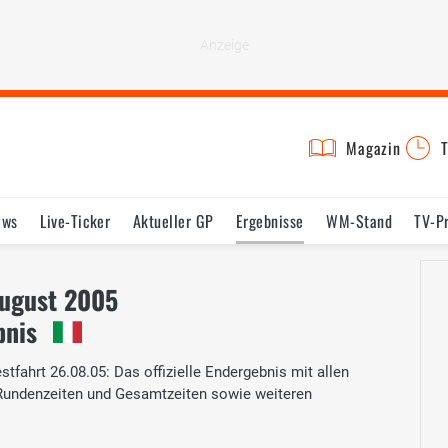
Magazin
T
ews
Live-Ticker
Aktueller GP
Ergebnisse
WM-Stand
TV-P
lder
Termine
Statistik
Testfahrten
Reglement
Lexikon
August 2005
bnis
tfahrt 26.08.05: Das offizielle Endergebnis mit allen
 Rundenzeiten und Gesamtzeiten sowie weiteren