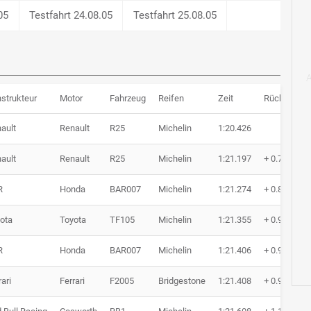
05
Testfahrt 24.08.05
Testfahrt 25.08.05
strukteur
Motor
Fahrzeug
Reifen
Zeit
Rückstand
ault
Renault
R25
Michelin
1:20.426
ault
Renault
R25
Michelin
1:21.197
+ 0.771
R
Honda
BAR007
Michelin
1:21.274
+ 0.848
ota
Toyota
TF105
Michelin
1:21.355
+ 0.929
R
Honda
BAR007
Michelin
1:21.406
+ 0.980
rari
Ferrari
F2005
Bridgestone
1:21.408
+ 0.982