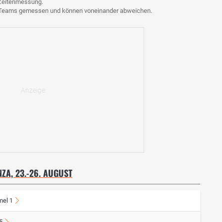
e Zeitenmessung.
n Teams gemessen und können voneinander abweichen.
ZA, 23.-26. AUGUST
mel 1
5