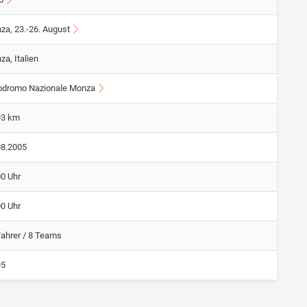
za, 23.-26. August
a, Italien
odromo Nazionale Monza
93 km
08.2005
00 Uhr
00 Uhr
Fahrer / 8 Teams
95