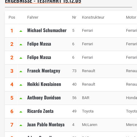
ERGEBNISSE - TESTFAHRT 15.12.05
Pos
Fahrer
Nr
Konstrukteur
Motor
Michael Schumacher
1
5
Ferrari
Ferrari
Felipe Massa
2
6
Ferrari
Ferrar
Felipe Massa
2
6
Ferrari
Ferrar
Franck Montagny
3
73
Renault
Renau
Heikki Kovalainen
4
40
Renault
Renau
Anthony Davidson
5
56
BAR
Hond
Ricardo Zonta
6
49
Toyota
Toyot
Juan Pablo Montoya
7
4
McLaren
Merce