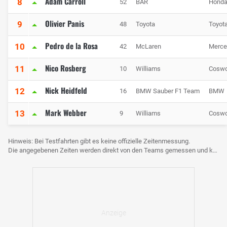
Adam Carroll
8
52
BAR
Hond
Olivier Panis
9
48
Toyota
Toyot
Pedro de la Rosa
10
42
McLaren
Merce
Nico Rosberg
11
10
Williams
Coswo
Nick Heidfeld
12
16
BMW Sauber F1 Team
BMW
Mark Webber
13
9
Williams
Coswo
Hinweis: Bei Testfahrten gibt es keine offizielle Zeitenmessung.
Die angegebenen Zeiten werden direkt von den Teams gemessen und können voneinander abweichen.