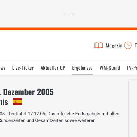
Magazin
T
ews
Live-Ticker
Aktueller GP
Ergebnisse
WM-Stand
TV-P
lder
Termine
Statistik
Testfahrten
Reglement
Lexikon
8. Dezember 2005
nis
 - Testfahrt 17.12.05: Das offizielle Endergebnis mit allen
 Rundenzeiten und Gesamtzeiten sowie weiteren