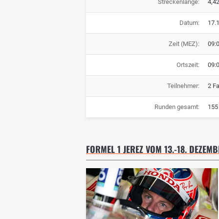
Streckenlänge:
4,4
Datum:
17.
Zeit (MEZ):
09:
Ortszeit:
09:
Teilnehmer:
2 F
Runden gesamt:
155
FORMEL 1 JEREZ VOM 13.-18. DEZEMB