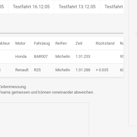
05
Testfahrt 16.12.05
Testfahrt 13.12.05
Testfahrt 15.12
ukteur
Motor
Fahrzeug
Reifen
Zeit
Rückstand
Runden
Honda
BAR007
Michelin
1:31.253
95 Runde
t
Renault
R25
Michelin
1:31.288
+ 0.035
60 Runde
e Zeitenmessung.
n Teams gemessen und können voneinander abweichen.