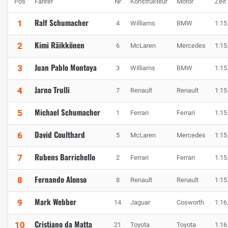
Pos
Fahrer
Nr
Konstrukteur
Motor
Zeit
Ralf Schumacher
1
4
Williams
BMW
1:15
Kimi Räikkönen
2
6
McLaren
Mercedes
1:15
Juan Pablo Montoya
3
3
Williams
BMW
1:15
Jarno Trulli
4
7
Renault
Renault
1:15
Michael Schumacher
5
1
Ferrari
Ferrari
1:15
David Coulthard
6
5
McLaren
Mercedes
1:15
Rubens Barrichello
7
2
Ferrari
Ferrari
1:15
Fernando Alonso
8
8
Renault
Renault
1:15
Mark Webber
9
14
Jaguar
Cosworth
1:16
Cristiano da Matta
10
21
Toyota
Toyota
1:16