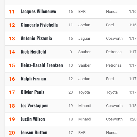
Jacques Villeneuve
11
16
BAR
Honda
1:16
Giancarlo Fisichella
12
11
Jordan
Ford
1:16
Antonio Pizzonia
13
15
Jaguar
Cosworth
1:17
Nick Heidfeld
14
9
Sauber
Petronas
1:17
Heinz-Harald Frentzen
15
10
Sauber
Petronas
1:17
Ralph Firman
16
12
Jordan
Ford
1:17
Olivier Panis
17
20
Toyota
Toyota
1:17
Jos Verstappen
18
19
Minardi
Cosworth
1:18
Justin Wilson
19
18
Minardi
Cosworth
1:20
Jenson Button
20
17
BAR
Honda