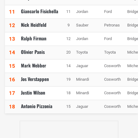
Giancarlo Fisichella
11
11
Jordan
Ford
Bridg
Nick Heidfeld
12
9
Sauber
Petronas
Bridg
Ralph Firman
13
12
Jordan
Ford
Bridg
Olivier Panis
14
20
Toyota
Toyota
Miche
Mark Webber
15
14
Jaguar
Cosworth
Miche
Jos Verstappen
16
19
Minardi
Cosworth
Bridg
Justin Wilson
17
18
Minardi
Cosworth
Bridg
Antonio Pizzonia
18
15
Jaguar
Cosworth
Miche