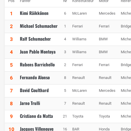
Pos
Fahrer
Nr
Konstrukteur
Motor
Reife
Kimi Räikkönen
1
6
McLaren
Mercedes
Miche
Michael Schumacher
2
1
Ferrari
Ferrari
Bridg
Ralf Schumacher
3
4
Williams
BMW
Miche
Juan Pablo Montoya
4
3
Williams
BMW
Miche
Rubens Barrichello
5
2
Ferrari
Ferrari
Bridg
Fernando Alonso
6
8
Renault
Renault
Miche
David Coulthard
7
5
McLaren
Mercedes
Miche
Jarno Trulli
8
7
Renault
Renault
Miche
Cristiano da Matta
9
21
Toyota
Toyota
Miche
Jacques Villeneuve
10
16
BAR
Honda
Bridg