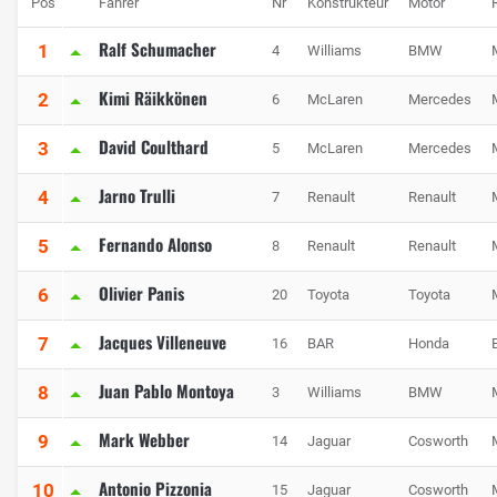
Pos
Fahrer
Nr
Konstrukteur
Motor
Ralf Schumacher
1
4
Williams
BMW
Kimi Räikkönen
2
6
McLaren
Mercedes
David Coulthard
3
5
McLaren
Mercedes
Jarno Trulli
4
7
Renault
Renault
Fernando Alonso
5
8
Renault
Renault
Olivier Panis
6
20
Toyota
Toyota
Jacques Villeneuve
7
16
BAR
Honda
Juan Pablo Montoya
8
3
Williams
BMW
Mark Webber
9
14
Jaguar
Cosworth
Antonio Pizzonia
10
15
Jaguar
Cosworth