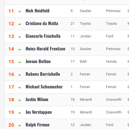
Nick Heidfeld
11
9
Sauber
Petronas
Cristiano da Matta
12
21
Toyota
Toyota
Giancarlo Fisichella
13
11
Jordan
Ford
Heinz-Harald Frentzen
14
10
Sauber
Petronas
Jenson Button
15
17
BAR
Honda
Rubens Barrichello
16
2
Ferrari
Ferrari
Michael Schumacher
17
1
Ferrari
Ferrari
Justin Wilson
18
18
Minardi
Cosworth
Jos Verstappen
19
19
Minardi
Cosworth
Ralph Firman
20
12
Jordan
Ford