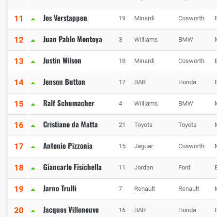
Jos Verstappen
11
19
Minardi
Cosworth
Juan Pablo Montoya
12
3
Williams
BMW
Justin Wilson
13
18
Minardi
Cosworth
Jenson Button
14
17
BAR
Honda
Ralf Schumacher
15
4
Williams
BMW
Cristiano da Matta
16
21
Toyota
Toyota
Antonio Pizzonia
17
15
Jaguar
Cosworth
Giancarlo Fisichella
18
11
Jordan
Ford
Jarno Trulli
19
7
Renault
Renault
Jacques Villeneuve
20
16
BAR
Honda