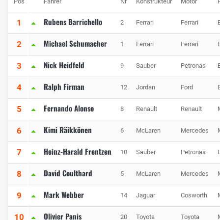
Pos
Fahrer
Nr
Konstrukteur
Motor
Rubens Barrichello
1
2
Ferrari
Ferrari
Michael Schumacher
2
1
Ferrari
Ferrari
Nick Heidfeld
3
9
Sauber
Petronas
Ralph Firman
4
12
Jordan
Ford
Fernando Alonso
5
8
Renault
Renault
Kimi Räikkönen
6
6
McLaren
Mercedes
Heinz-Harald Frentzen
7
10
Sauber
Petronas
David Coulthard
8
5
McLaren
Mercedes
Mark Webber
9
14
Jaguar
Cosworth
Olivier Panis
10
20
Toyota
Toyota