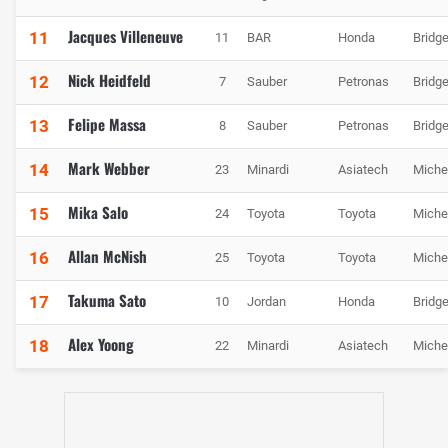
Jacques Villeneuve
11
11
BAR
Honda
Bridg
Nick Heidfeld
12
7
Sauber
Petronas
Bridg
Felipe Massa
13
8
Sauber
Petronas
Bridg
Mark Webber
14
23
Minardi
Asiatech
Miche
Mika Salo
15
24
Toyota
Toyota
Miche
Allan McNish
16
25
Toyota
Toyota
Miche
Takuma Sato
17
10
Jordan
Honda
Bridg
Alex Yoong
18
22
Minardi
Asiatech
Miche