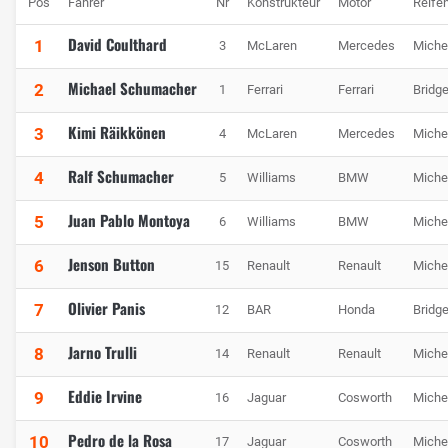
Pos
Fahrer
Nr
Konstrukteur
Motor
Reife
David Coulthard
1
3
McLaren
Mercedes
Miche
Michael Schumacher
2
1
Ferrari
Ferrari
Bridg
Kimi Räikkönen
3
4
McLaren
Mercedes
Miche
Ralf Schumacher
4
5
Williams
BMW
Miche
Juan Pablo Montoya
5
6
Williams
BMW
Miche
Jenson Button
6
15
Renault
Renault
Miche
Olivier Panis
7
12
BAR
Honda
Bridg
Jarno Trulli
8
14
Renault
Renault
Miche
Eddie Irvine
9
16
Jaguar
Cosworth
Miche
Pedro de la Rosa
10
17
Jaguar
Cosworth
Miche