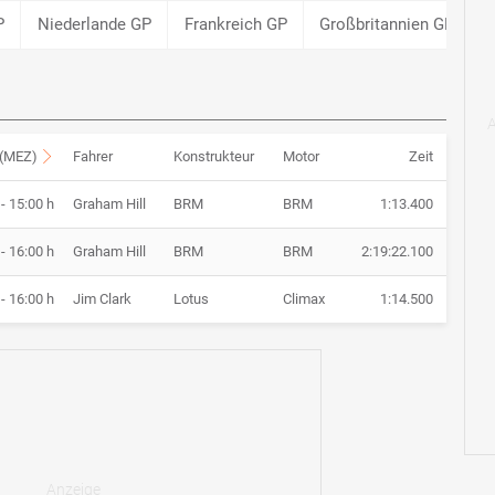
P
Niederlande GP
Frankreich GP
Großbritannien GP
 (MEZ)
Fahrer
Konstrukteur
Motor
Zeit
- 15:00 h
Graham Hill
BRM
BRM
1:13.400
- 16:00 h
Graham Hill
BRM
BRM
2:19:22.100
- 16:00 h
Jim Clark
Lotus
Climax
1:14.500