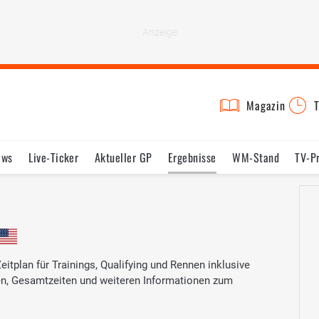
Magazin
T
ews
Live-Ticker
Aktueller GP
Ergebnisse
WM-Stand
TV-P
lder
Termine
Statistik
Testfahrten
Reglement
Lexikon
tplan für Trainings, Qualifying und Rennen inklusive
ten, Gesamtzeiten und weiteren Informationen zum