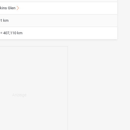
kins Glen
01 km
 = 407,110 km