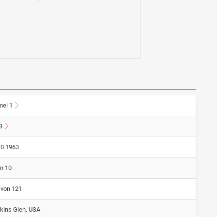
mel 1
3
10.1963
on 10
 von 121
kins Glen, USA