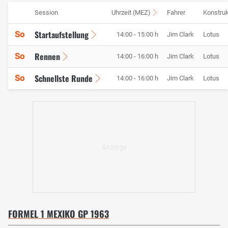
Session
Uhrzeit (MEZ)
Fahrer
Konstruk
Startaufstellung
So
14:00 - 15:00 h
Jim Clark
Lotus
Rennen
So
14:00 - 16:00 h
Jim Clark
Lotus
Schnellste Runde
So
14:00 - 16:00 h
Jim Clark
Lotus
FORMEL 1 MEXIKO GP 1963