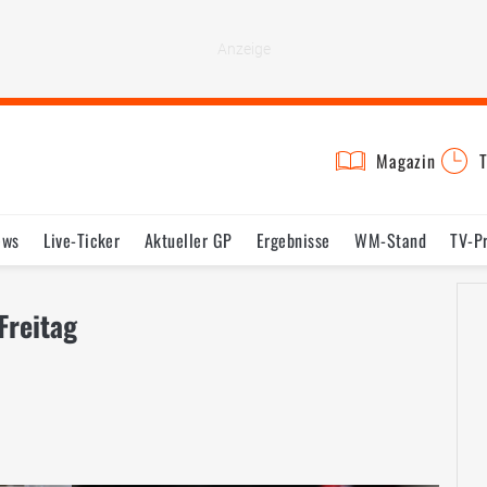
Magazin
T
ews
Live-Ticker
Aktueller GP
Ergebnisse
WM-Stand
TV-P
lder
Termine
Statistik
Testfahrten
Reglement
Lexikon
Freitag