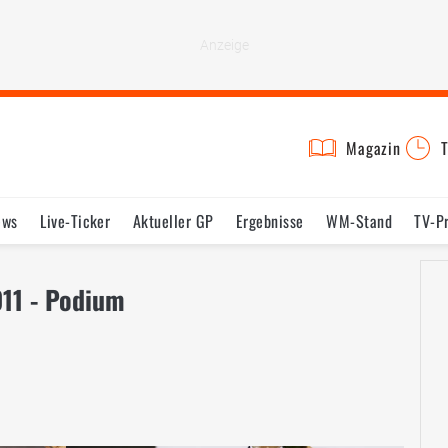
Magazin
T
ews
Live-Ticker
Aktueller GP
Ergebnisse
WM-Stand
TV-P
lder
Termine
Statistik
Testfahrten
Reglement
Lexikon
011 - Podium