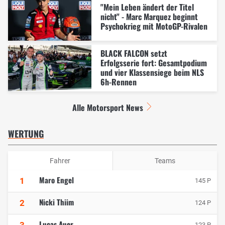
"Mein Leben ändert der Titel
nicht" - Marc Marquez beginnt
Psychokrieg mit MotoGP-Rivalen
BLACK FALCON setzt
Erfolgsserie fort: Gesamtpodium
und vier Klassensiege beim NLS
6h-Rennen
Alle Motorsport News
WERTUNG
Fahrer
Teams
Maro Engel
1
145 P
Nicki Thiim
2
124 P
Lucas Auer
123 P