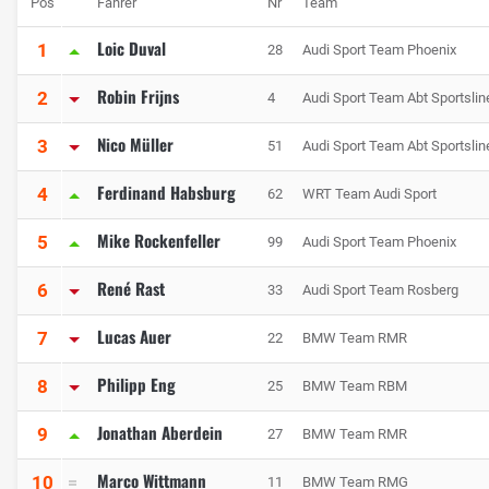
Pos
Fahrer
Nr
Team
Loic Duval
1
28
Audi Sport Team Phoenix
Robin Frijns
2
4
Audi Sport Team Abt Sportslin
Nico Müller
3
51
Audi Sport Team Abt Sportslin
Ferdinand Habsburg
4
62
WRT Team Audi Sport
Mike Rockenfeller
5
99
Audi Sport Team Phoenix
René Rast
6
33
Audi Sport Team Rosberg
Lucas Auer
7
22
BMW Team RMR
Philipp Eng
8
25
BMW Team RBM
Jonathan Aberdein
9
27
BMW Team RMR
Marco Wittmann
10
11
BMW Team RMG