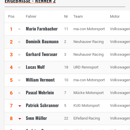
ERGEBNISSE - RENNEN 2
Pos
Fahrer
Nr
Team
Motor
Mario Farnbacher
1
11
ma-con Motorsport
Volkswage
Dominik Baumann
2
2
Neuhauser Racing
Volkswage
Gerhard Tweraser
3
3
Neuhauser Racing
Volkswage
Lucas Wolf
4
18
URD Rennsport
Volkswage
William Vermont
5
10
ma-con Motorsport
Volkswage
Pascal Wehrlein
6
7
Mücke Motorsport
Volkswage
Patrick Schranner
7
5
KUG Motorsport
Volkswage
Sven Müller
8
22
Eifelland Racing
Volkswage