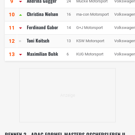
Andrina Gugger
9
24
Mücke Motorsport
Volkswage
Christina Nielsen
10
16
ma-con Motorsport
Volkswage
Ferdinand Gabor
11
14
G+J Motorsport
Volkswage
Toni Koitsch
12
13
KSW Motorsport
Volkswage
Maximilian Buhk
13
6
KUG Motorsport
Volkswage
RENNEN 2 - ADAC FORMEL MASTERS OSCHERSLEBEN II