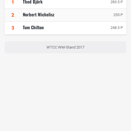
Thed Björk
1
283.5 P
Norbert Michelisz
2
255 P
Tom Chilton
3
248.5 P
WTCC WM-Stand 2017