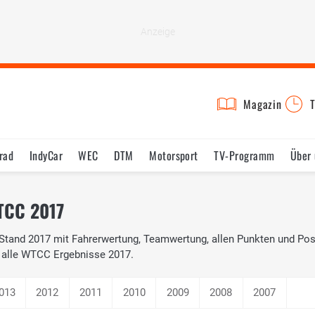
Magazin
T
rad
IndyCar
WEC
DTM
Motorsport
TV-Programm
Über 
TCC 2017
Stand 2017 mit Fahrerwertung, Teamwertung, allen Punkten und Po
f alle WTCC Ergebnisse 2017.
013
2012
2011
2010
2009
2008
2007