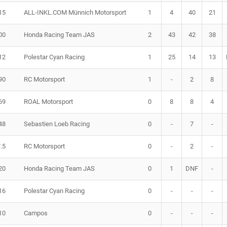
15
ALL-INKL.COM Münnich Motorsport
1
4
40
21
00
Honda Racing Team JAS
2
43
42
38
12
Polestar Cyan Racing
1
25
14
13
90
RC Motorsport
1
-
2
8
69
ROAL Motorsport
0
8
8
4
48
Sebastien Loeb Racing
0
-
7
-
.5
RC Motorsport
0
-
2
-
20
Honda Racing Team JAS
0
1
DNF
-
16
Polestar Cyan Racing
0
-
-
-
10
Campos
0
-
-
-