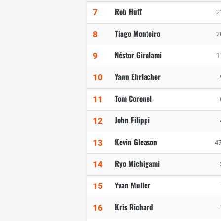
Rob Huff
7
2
Tiago Monteiro
8
2
Néstor Girolami
9
1
Yann Ehrlacher
10
Tom Coronel
11
John Filippi
12
Kevin Gleason
13
47
Ryo Michigami
14
Yvan Muller
15
Kris Richard
16