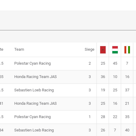
te
Team
Siege
.5
Polestar Cyan Racing
2
25
45
7
55
Honda Racing Team JAS
3
36
10
16
.5
Sebastien Loeb Racing
3
19
25
37
41
Honda Racing Team JAS
3
25
16
21
.5
Polestar Cyan Racing
1
28
22
35
34
Sebastien Loeb Racing
3
26
7
40