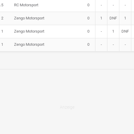
.5
RC Motorsport
0
-
-
-
2
Zengo Motorsport
0
1
DNF
1
1
Zengo Motorsport
0
-
1
DNF
1
Zengo Motorsport
0
-
-
-