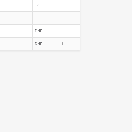
-
-
-
8
-
-
-
-
-
-
-
-
-
-
-
-
-
DNF
-
-
-
-
-
-
DNF
-
1
-