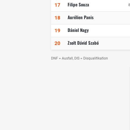
Filipe Souza
17
8
Aurélien Panis
18
Dániel Nagy
19
Zsolt Dávid Szabó
20
DNF = Ausfall, DIS = Disqualifikation