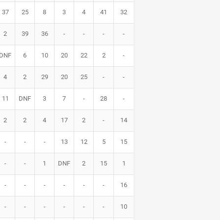
37
25
8
3
4
41
32
2
39
36
-
-
-
-
DNF
6
10
20
22
2
-
4
2
29
20
25
-
-
11
DNF
3
7
-
28
-
2
2
4
17
2
-
14
-
-
-
13
12
5
15
-
-
1
DNF
2
15
1
-
-
-
-
-
-
16
-
-
-
-
-
-
10