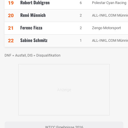
Robert Dahlgren
19
6
Polestar Cyan Racing
René Münnich
20
2
ALL-INKL.COM Münnic
Ferenc Ficza
21
2
Zengo Motorsport
Sabine Schmitz
22
1
ALL-INKL.COM Münnic
DNF = Ausfall, DIS = Disqualifikation
WTCC Ergebnisse 2016