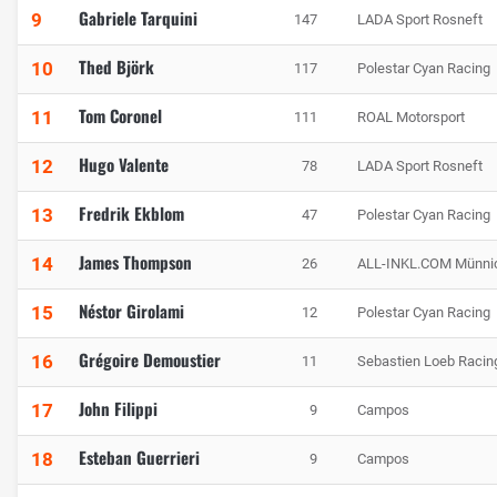
Gabriele Tarquini
9
147
LADA Sport Rosneft
Thed Björk
10
117
Polestar Cyan Racing
Tom Coronel
11
111
ROAL Motorsport
Hugo Valente
12
78
LADA Sport Rosneft
Fredrik Ekblom
13
47
Polestar Cyan Racing
James Thompson
14
26
ALL-INKL.COM Münnic
Néstor Girolami
15
12
Polestar Cyan Racing
Grégoire Demoustier
16
11
Sebastien Loeb Racin
John Filippi
17
9
Campos
Esteban Guerrieri
18
9
Campos