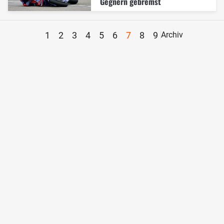
Gegnern gebremst
1
2
3
4
5
6
7
8
9
Archiv