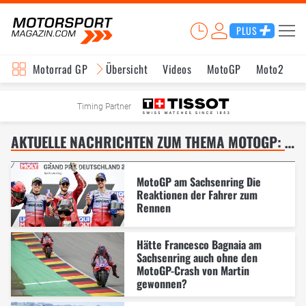
PLUS
Motorrad GP
Übersicht
Videos
MotoGP
Moto2
M
Timing Partner
AKTUELLE NACHRICHTEN ZUM THEMA MOTOGP: DEUTSCHLAND-GP AM SACHSENRING – SEITE 7
MotoGP am Sachsenring Die
Reaktionen der Fahrer zum
Rennen
Hätte Francesco Bagnaia am
Sachsenring auch ohne den
MotoGP-Crash von Martin
gewonnen?