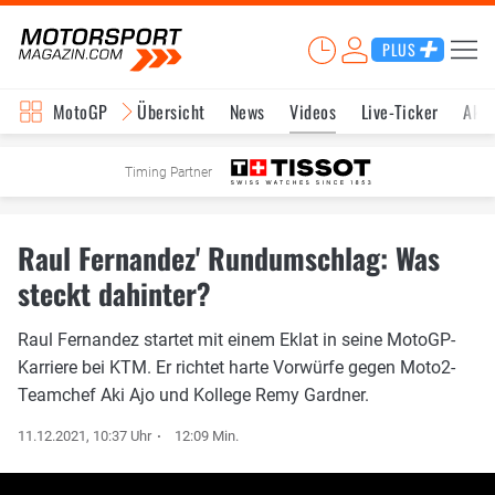
PLUS
MotoGP
Übersicht
News
Videos
Live-Ticker
Aktu
Timing Partner
Raul Fernandez' Rundumschlag: Was
steckt dahinter?
Raul Fernandez startet mit einem Eklat in seine MotoGP-
Karriere bei KTM. Er richtet harte Vorwürfe gegen Moto2-
Teamchef Aki Ajo und Kollege Remy Gardner.
11.12.2021, 10:37 Uhr
12:09 Min.