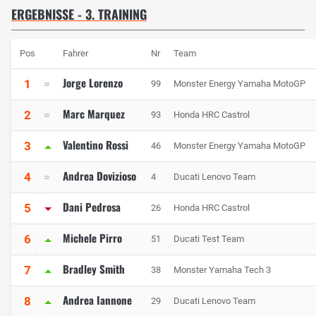
ERGEBNISSE - 3. TRAINING
Pos
Fahrer
Nr
Team
Jorge Lorenzo
1
99
Monster Energy Yamaha MotoGP
Marc Marquez
2
93
Honda HRC Castrol
Valentino Rossi
3
46
Monster Energy Yamaha MotoGP
Andrea Dovizioso
4
4
Ducati Lenovo Team
Dani Pedrosa
5
26
Honda HRC Castrol
Michele Pirro
6
51
Ducati Test Team
Bradley Smith
7
38
Monster Yamaha Tech 3
Andrea Iannone
8
29
Ducati Lenovo Team