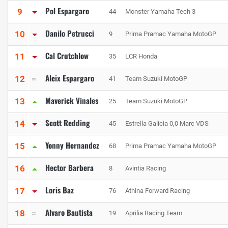
Pol Espargaro
9
44
Monster Yamaha Tech 3
Danilo Petrucci
10
9
Prima Pramac Yamaha MotoGP
Cal Crutchlow
11
35
LCR Honda
Aleix Espargaro
12
41
Team Suzuki MotoGP
Maverick Vinales
13
25
Team Suzuki MotoGP
Scott Redding
14
45
Estrella Galicia 0,0 Marc VDS
Yonny Hernandez
15
68
Prima Pramac Yamaha MotoGP
Hector Barbera
16
8
Avintia Racing
Loris Baz
17
76
Athina Forward Racing
Alvaro Bautista
18
19
Aprilia Racing Team