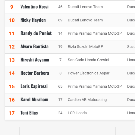
Valentino Rossi
9
46
Ducati Lenovo Team
Duca
Nicky Hayden
10
69
Ducati Lenovo Team
Duca
Randy de Puniet
11
14
Prima Pramac Yamaha MotoGP
Duca
Alvaro Bautista
12
19
Rizla Suzuki MotoGP
Suzu
Hiroshi Aoyama
13
7
San Carlo Honda Gresini
Hon
Hector Barbera
14
8
Power Electronics Aspar
Duca
Loris Capirossi
15
65
Prima Pramac Yamaha MotoGP
Duca
Karel Abraham
16
17
Cardion AB Motoracing
Duca
Toni Elias
17
24
LCR Honda
Hon