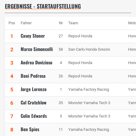
ERGEBNISSE - STARTAUFSTELLUNG
Pos
Fahrer
Nr
Team
Moto
Casey Stoner
1
27
Repsol Honda
Hon
Marco Simoncelli
2
58
San Carlo Honda Gresini
Hon
Andrea Dovizioso
3
4
Repsol Honda
Hon
Dani Pedrosa
4
26
Repsol Honda
Hon
Jorge Lorenzo
5
1
Yamaha Factory Racing
Yam
Cal Crutchlow
6
35
Monster Yamaha Tech 3
Yam
Colin Edwards
7
5
Monster Yamaha Tech 3
Yam
Ben Spies
8
11
Yamaha Factory Racing
Yam