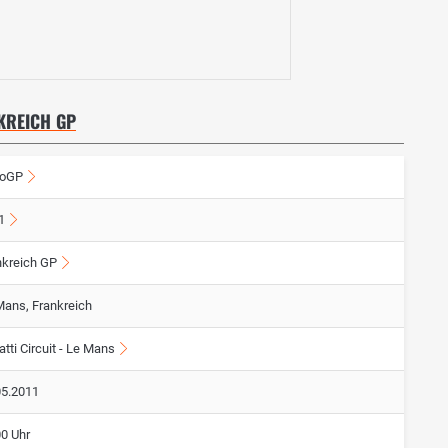
KREICH GP
oGP
1
nkreich GP
Mans, Frankreich
tti Circuit - Le Mans
05.2011
00 Uhr