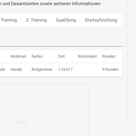
n und Gesamtzeiten sowie weiteren Informationen
 Training
3. Training
Qualifying
Startaufstellung
War
Motorrad
Reifen
Zeit
Rückstand
Runden
nda
Honda
Bridgestone
1:33.617
9 Runden