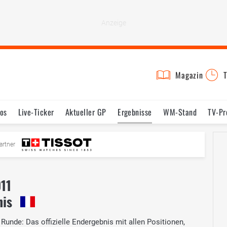
Magazin
T
os
Live-Ticker
Aktueller GP
Ergebnisse
WM-Stand
TV-P
mine
Testfahrten
Reglement
Bilder
artner
11
nis
unde: Das offizielle Endergebnis mit allen Positionen,