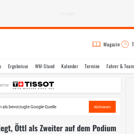
Magazin
T
s
Ergebnisse
WM-Stand
Kalender
Termine
Fahrer & Team
artner
 als bevorzugte Google-Quelle
Aktivieren
iegt, Öttl als Zweiter auf dem Podium