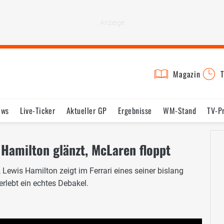
Magazin
T
ews
Live-Ticker
Aktueller GP
Ergebnisse
WM-Stand
TV-P
lder
Termine
Statistik
Testfahrten
Reglement
Lexikon
 Hamilton glänzt, McLaren floppt
, Lewis Hamilton zeigt im Ferrari eines seiner bislang
lebt ein echtes Debakel.