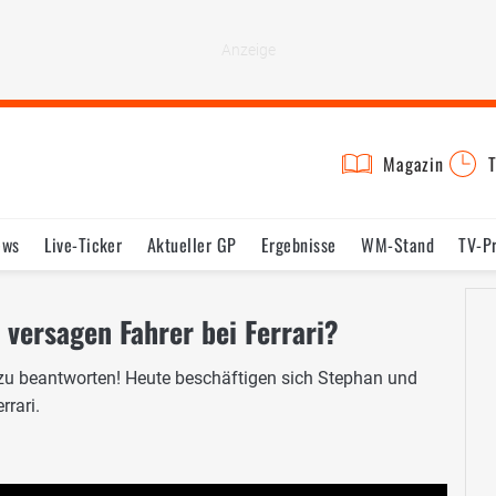
Magazin
T
ews
Live-Ticker
Aktueller GP
Ergebnisse
WM-Stand
TV-P
lder
Termine
Statistik
Testfahrten
Reglement
Lexikon
 versagen Fahrer bei Ferrari?
n zu beantworten! Heute beschäftigen sich Stephan und
rrari.