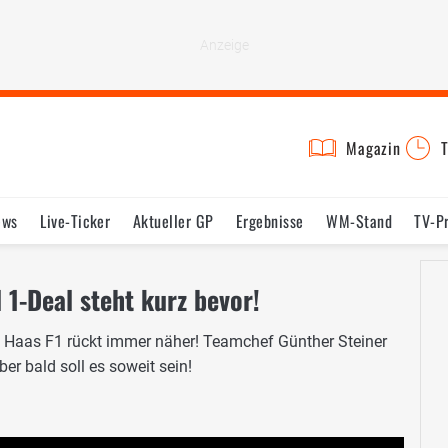
Magazin
T
ews
Live-Ticker
Aktueller GP
Ergebnisse
WM-Stand
TV-P
lder
Termine
Statistik
Testfahrten
Reglement
Lexikon
1-Deal steht kurz bevor!
 Haas F1 rückt immer näher! Teamchef Günther Steiner
er bald soll es soweit sein!