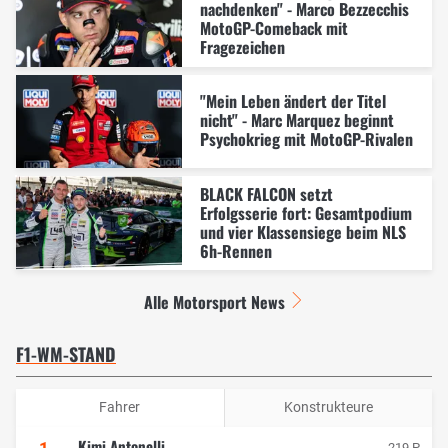
nachdenken" - Marco Bezzecchis
MotoGP-Comeback mit
Fragezeichen
"Mein Leben ändert der Titel
nicht" - Marc Marquez beginnt
Psychokrieg mit MotoGP-Rivalen
BLACK FALCON setzt
Erfolgsserie fort: Gesamtpodium
und vier Klassensiege beim NLS
6h-Rennen
Alle Motorsport News
F1-WM-STAND
Fahrer
Konstrukteure
Kimi Antonelli
1
219 P