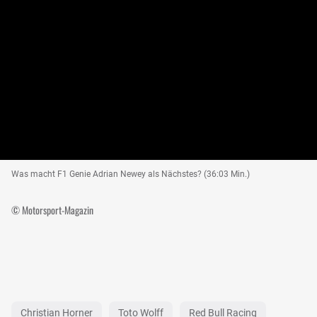
Was macht F1 Genie Adrian Newey als Nächstes? (36:03 Min.)
© Motorsport-Magazin
Christian Horner
Toto Wolff
Red Bull Racing