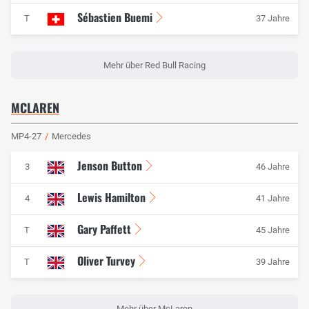
Sébastien Buemi
T
37 Jahre
Mehr über Red Bull Racing
MCLAREN
MP4-27
/
Mercedes
Jenson Button
3
46 Jahre
Lewis Hamilton
4
41 Jahre
Gary Paffett
T
45 Jahre
Oliver Turvey
T
39 Jahre
Mehr über McLaren