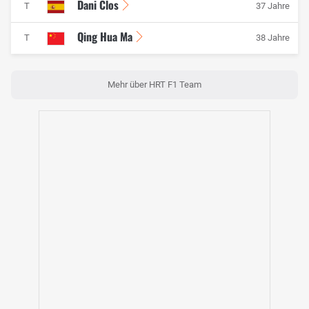
Dani Clos
T
37 Jahre
Qing Hua Ma
T
38 Jahre
Mehr über HRT F1 Team