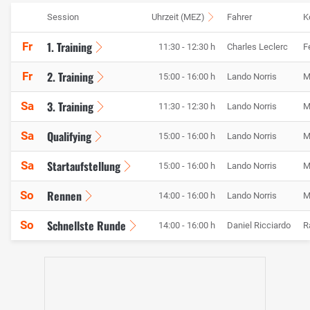
Session
Uhrzeit (MEZ)
Fahrer
K
1. Training
Fr
11:30 - 12:30 h
Charles Leclerc
F
2. Training
Fr
15:00 - 16:00 h
Lando Norris
M
3. Training
Sa
11:30 - 12:30 h
Lando Norris
M
Qualifying
Sa
15:00 - 16:00 h
Lando Norris
M
Startaufstellung
Sa
15:00 - 16:00 h
Lando Norris
M
Rennen
So
14:00 - 16:00 h
Lando Norris
M
Schnellste Runde
So
14:00 - 16:00 h
Daniel Ricciardo
R