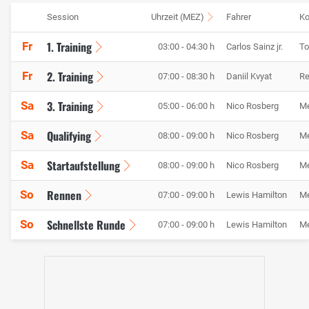
Session
Uhrzeit (MEZ)
Fahrer
Ko
1. Training
Fr
03:00 - 04:30 h
Carlos Sainz jr.
To
2. Training
Fr
07:00 - 08:30 h
Daniil Kvyat
Re
3. Training
Sa
05:00 - 06:00 h
Nico Rosberg
M
Qualifying
Sa
08:00 - 09:00 h
Nico Rosberg
M
Startaufstellung
Sa
08:00 - 09:00 h
Nico Rosberg
M
Rennen
So
07:00 - 09:00 h
Lewis Hamilton
M
Schnellste Runde
So
07:00 - 09:00 h
Lewis Hamilton
M