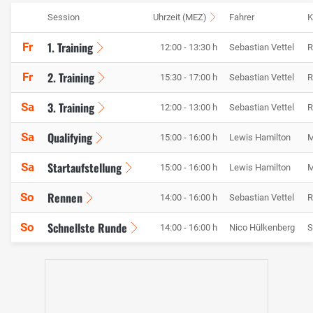
Session
Uhrzeit (MEZ)
Fahrer
K
1. Training
Fr
12:00 - 13:30 h
Sebastian Vettel
R
2. Training
Fr
15:30 - 17:00 h
Sebastian Vettel
R
3. Training
Sa
12:00 - 13:00 h
Sebastian Vettel
R
Qualifying
Sa
15:00 - 16:00 h
Lewis Hamilton
M
Startaufstellung
Sa
15:00 - 16:00 h
Lewis Hamilton
M
Rennen
So
14:00 - 16:00 h
Sebastian Vettel
R
Schnellste Runde
So
14:00 - 16:00 h
Nico Hülkenberg
S