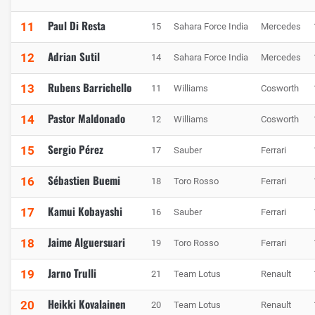
Paul Di Resta
11
15
Sahara Force India
Mercedes
Adrian Sutil
12
14
Sahara Force India
Mercedes
Rubens Barrichello
13
11
Williams
Cosworth
Pastor Maldonado
14
12
Williams
Cosworth
Sergio Pérez
15
17
Sauber
Ferrari
Sébastien Buemi
16
18
Toro Rosso
Ferrari
Kamui Kobayashi
17
16
Sauber
Ferrari
Jaime Alguersuari
18
19
Toro Rosso
Ferrari
Jarno Trulli
19
21
Team Lotus
Renault
Heikki Kovalainen
20
20
Team Lotus
Renault