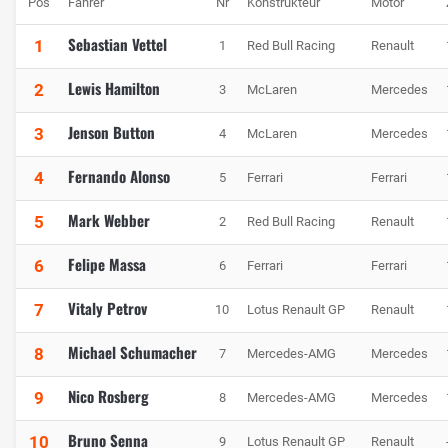
Pos
Fahrer
Nr
Konstrukteur
Motor
Sebastian Vettel
1
1
Red Bull Racing
Renault
Lewis Hamilton
2
3
McLaren
Mercedes
Jenson Button
3
4
McLaren
Mercedes
Fernando Alonso
4
5
Ferrari
Ferrari
Mark Webber
5
2
Red Bull Racing
Renault
Felipe Massa
6
6
Ferrari
Ferrari
Vitaly Petrov
7
10
Lotus Renault GP
Renault
Michael Schumacher
8
7
Mercedes-AMG
Mercedes
Nico Rosberg
9
8
Mercedes-AMG
Mercedes
Bruno Senna
10
9
Lotus Renault GP
Renault