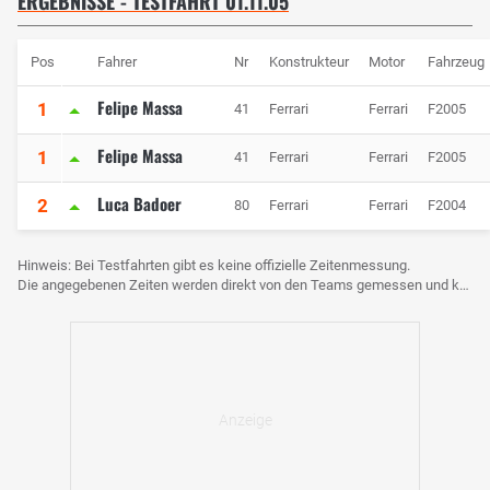
ERGEBNISSE - TESTFAHRT 01.11.05
Pos
Fahrer
Nr
Konstrukteur
Motor
Fahrzeug
Felipe Massa
1
41
Ferrari
Ferrari
F2005
Felipe Massa
1
41
Ferrari
Ferrari
F2005
Luca Badoer
2
80
Ferrari
Ferrari
F2004
Hinweis: Bei Testfahrten gibt es keine offizielle Zeitenmessung.
Die angegebenen Zeiten werden direkt von den Teams gemessen und können voneinander abweichen.