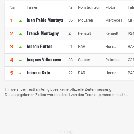
Pos
Fahrer
Nr
Konstrukteur
Motor
Fah
Juan Pablo Montoya
1
35
McLaren
Mercedes
MP
Franck Montagny
2
2
Renault
Renault
R2
Jenson Button
3
21
BAR
Honda
BA
Jacques Villeneuve
4
38
Sauber
Petronas
C2
Takuma Sato
5
22
BAR
Honda
BA
Hinweis: Bei Testfahrten gibt es keine offizielle Zeitenmessung.
Die angegebenen Zeiten werden direkt von den Teams gemessen und können voneinander abweichen.