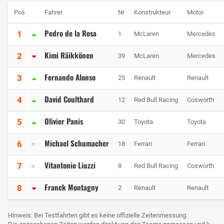
Pos
Fahrer
Nr
Konstrukteur
Motor
Pedro de la Rosa
1
1
McLaren
Mercedes
Kimi Räikkönen
2
39
McLaren
Mercedes
Fernando Alonso
3
25
Renault
Renault
David Coulthard
4
12
Red Bull Racing
Cosworth
Olivier Panis
5
30
Toyota
Toyota
Michael Schumacher
6
18
Ferrari
Ferrari
Vitantonio Liuzzi
7
8
Red Bull Racing
Cosworth
Franck Montagny
8
2
Renault
Renault
Hinweis: Bei Testfahrten gibt es keine offizielle Zeitenmessung.