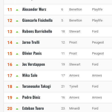
Alexander Wurz
11
6
Benetton
Playlife
Giancarlo Fisichella
12
5
Benetton
Playlife
Rubens Barrichello
13
18
Stewart
Ford
Jarno Trulli
14
12
Prost
Peugeot
Olivier Panis
15
11
Prost
Peugeot
Jos Verstappen
16
19
Stewart
Ford
Mika Salo
17
17
Arrows
Arrows
Toranosuke Takagi
18
21
Tyrrell
Ford
Pedro Diniz
19
16
Arrows
Arrows
Esteban Tuero
20
23
Minardi
Ford