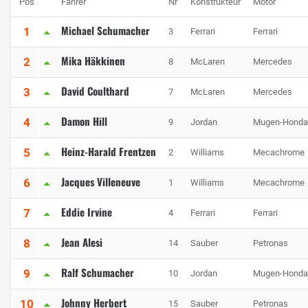
Pos
Fahrer
Nr
Konstrukteur
Motor
Michael Schumacher
1
3
Ferrari
Ferrari
Mika Häkkinen
2
8
McLaren
Mercedes
David Coulthard
3
7
McLaren
Mercedes
Damon Hill
4
9
Jordan
Mugen-Honda
Heinz-Harald Frentzen
5
2
Williams
Mecachrome
Jacques Villeneuve
6
1
Williams
Mecachrome
Eddie Irvine
7
4
Ferrari
Ferrari
Jean Alesi
8
14
Sauber
Petronas
Ralf Schumacher
9
10
Jordan
Mugen-Honda
Johnny Herbert
10
15
Sauber
Petronas